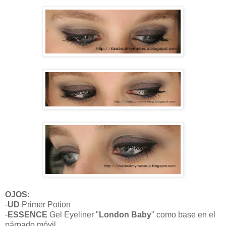
OJOS
:
-
UD
Primer Potion
-
ESSENCE
Gel Eyeliner "
London Baby
" como base en el
párpado móvil