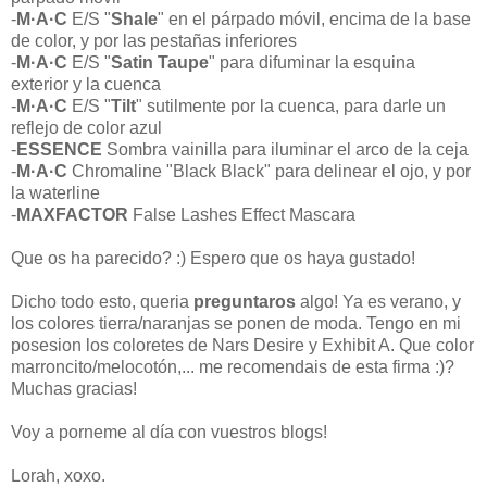
-
M·A·C
E/S "
Shale
" en el párpado móvil, encima de la base
de color, y por las pestañas inferiores
-
M·A·C
E/S "
Satin Taupe
" para difuminar la esquina
exterior y la cuenca
-
M·A·C
E/S "
Tilt
" sutilmente por la cuenca, para darle un
reflejo de color azul
-
ESSENCE
Sombra vainilla para iluminar el arco de la ceja
-
M·A·C
Chromaline "Black Black" para delinear el ojo, y por
la waterline
-
MAXFACTOR
False Lashes Effect Mascara
Que os ha parecido? :) Espero que os haya gustado!
Dicho todo esto, queria
preguntaros
algo! Ya es verano, y
los colores tierra/naranjas se ponen de moda. Tengo en mi
posesion los coloretes de Nars Desire y Exhibit A. Que color
marroncito/melocotón,... me recomendais de esta firma :)?
Muchas gracias!
Voy a porneme al día con vuestros blogs!
Lorah, xoxo.